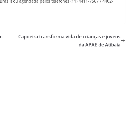
 Brasil) ou agendada pelos telefones (11) 4411-7567 / 4402-
om
Capoeira transforma vida de crianças e jovens
da APAE de Atibaia