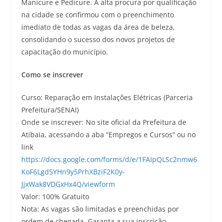
Manicure e Pedicure. A alta procura por qualificação
na cidade se confirmou com o preenchimento
imediato de todas as vagas da área de beleza,
consolidando o sucesso dos novos projetos de
capacitação do município.
Como se inscrever
Curso: Reparação em Instalações Elétricas (Parceria
Prefeitura/SENAI)
Onde se inscrever: No site oficial da Prefeitura de
Atibaia, acessando a aba “Empregos e Cursos” ou no
link
https://docs.google.com/forms/d/e/1FAIpQLSc2nmw6
KoF6LgdSYHn9y5PrhXBziF2K0y-
JjxWak8VDGxHx4Q/viewform
Valor: 100% Gratuito
Nota: As vagas são limitadas e preenchidas por
ordem de chegada. Garanta a sua inscrição