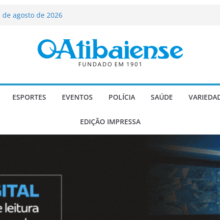
ializado candidato a deputado
licanos
 de agosto de 2026
Carlos Gomes se apresenta no Cine Itá
icente de Paulo
A – Festa de Bom Jesus dos Perdões
scadaria de mosaico do Brasil
ESPORTES
EVENTOS
POLÍCIA
SAÚDE
VARIEDA
EDIÇÃO IMPRESSA