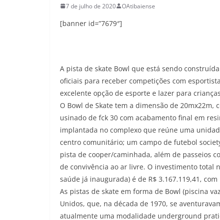
7 de julho de 2020
OAtibaiense
[banner id=”7679″]
A pista de skate Bowl que está sendo construíd
oficiais para receber competições com esportis
excelente opção de esporte e lazer para crianças
O Bowl de Skate tem a dimensão de 20mx22m, com
usinado de fck 30 com acabamento final em resi
implantada no complexo que reúne uma unidade
centro comunitário; um campo de futebol societ
pista de cooper/caminhada, além de passeios co
de convivência ao ar livre. O investimento tota
saúde já inaugurada) é de R$ 3.167.119,41, com 
As pistas de skate em forma de Bowl (piscina vaz
Unidos, que, na década de 1970, se aventuravam 
atualmente uma modalidade underground pratica