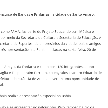
oncurso de Bandas e Fanfarras na cidade de Santo Amaro,
a como FAMA, faz parte do Projeto Educando com Música e
or meio da Secretaria de Cultura e Secretaria de Educação. A
cretaria de Esportes, de empresários da cidade, pais e amigos
rês apresentações na Bahia, iniciadas na sexta-feira, 20 de
s e Amigos da Fanfarra e conta com 120 integrantes, alunos
aglia e Felipe Ibraim Ferreira, coreógrafos Leandro Eduardo de
efeitura da Estância de Atibaia, tiveram uma oportunidade de
al.
ulo a se apresentar no pelourinho, Pelô, famoso bairro da