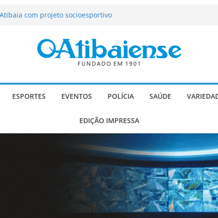
tração de Atibaia tem 1.600 vagas
Atibaia com projeto socioesportivo
ção passa a contar com novo reforço
 Música e Morango abre programação
infantis e valorização dos produtores
o Mendes a deputado estadual é
ESPORTES
EVENTOS
POLÍCIA
SAÚDE
VARIEDA
EDIÇÃO IMPRESSA