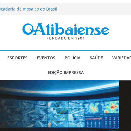
força segurança, limpeza dos
oio social em Atibaia
scadaria de mosaico do Brasil
ializado candidato a deputado
licanos
 de agosto de 2026
 Música e Morango abre programação
infantis e valorização dos produtores
ESPORTES
EVENTOS
POLÍCIA
SAÚDE
VARIEDA
EDIÇÃO IMPRESSA