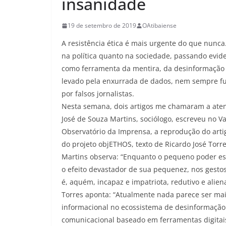
insanidade
19 de setembro de 2019
OAtibaiense
A resistência ética é mais urgente do que nunc
na política quanto na sociedade, passando evid
como ferramenta da mentira, da desinformação e
levado pela enxurrada de dados, nem sempre fu
por falsos jornalistas.
Nesta semana, dois artigos me chamaram a aten
José de Souza Martins, sociólogo, escreveu no V
Observatório da Imprensa, a reprodução do art
do projeto objETHOS, texto de Ricardo José Tor
Martins observa: “Enquanto o pequeno poder es
o efeito devastador de sua pequenez, nos gesto
é, aquém, incapaz e impatriota, redutivo e alien
Torres aponta: “Atualmente nada parece ser mai
informacional no ecossistema de desinformação
comunicacional baseado em ferramentas digitais