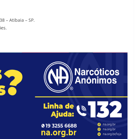
38 – Atibaia – SP.
ões.