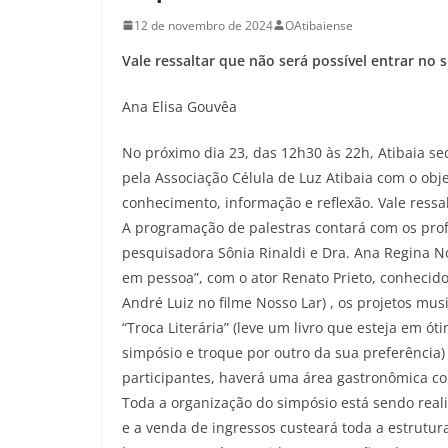
12 de novembro de 2024
OAtibaiense
Vale ressaltar que não será possível entrar no 
Ana Elisa Gouvêa
No próximo dia 23, das 12h30 às 22h, Atibaia sed
pela Associação Célula de Luz Atibaia com o obj
conhecimento, informação e reflexão. Vale ressa
A programação de palestras contará com os profi
pesquisadora Sônia Rinaldi e Dra. Ana Regina Not
em pessoa”, com o ator Renato Prieto, conhecid
André Luiz no filme Nosso Lar) , os projetos musi
“Troca Literária” (leve um livro que esteja em 
simpósio e troque por outro da sua preferência
participantes, haverá uma área gastronômica co
Toda a organização do simpósio está sendo real
e a venda de ingressos custeará toda a estrutur