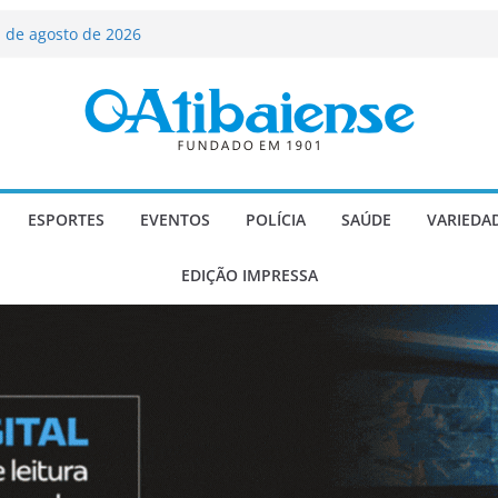
ializado candidato a deputado
licanos
 de agosto de 2026
Carlos Gomes se apresenta no Cine Itá
icente de Paulo
A – Festa de Bom Jesus dos Perdões
scadaria de mosaico do Brasil
ESPORTES
EVENTOS
POLÍCIA
SAÚDE
VARIEDA
EDIÇÃO IMPRESSA