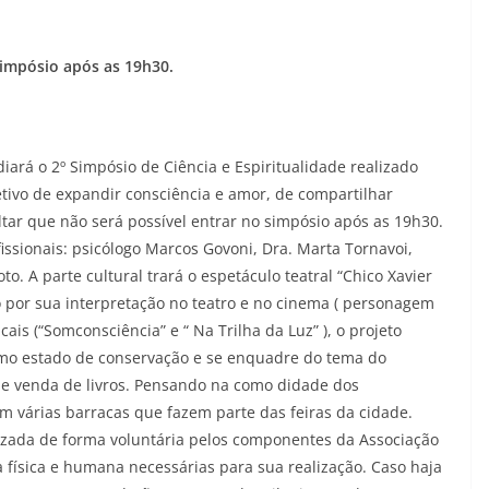
simpósio após as 19h30.
iará o 2º Simpósio de Ciência e Espiritualidade realizado
etivo de expandir consciência e amor, de compartilhar
ltar que não será possível entrar no simpósio após as 19h30.
ssionais: psicólogo Marcos Govoni, Dra. Marta Tornavoi,
o. A parte cultural trará o espetáculo teatral “Chico Xavier
o por sua interpretação no teatro e no cinema ( personagem
cais (“Somconsciência” e “ Na Trilha da Luz” ), o projeto
ótimo estado de conservação e se enquadre do tema do
) e venda de livros. Pensando na como didade dos
m várias barracas que fazem parte das feiras da cidade.
izada de forma voluntária pelos componentes da Associação
a física e humana necessárias para sua realização. Caso haja