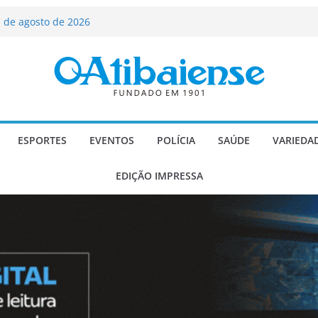
ializado candidato a deputado
licanos
 de agosto de 2026
Carlos Gomes se apresenta no Cine Itá
icente de Paulo
A – Festa de Bom Jesus dos Perdões
scadaria de mosaico do Brasil
ESPORTES
EVENTOS
POLÍCIA
SAÚDE
VARIEDA
EDIÇÃO IMPRESSA