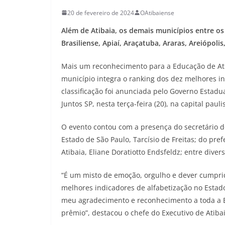
20 de fevereiro de 2024
OAtibaiense
Além de Atibaia, os demais municípios entre o
Brasiliense, Apiaí, Araçatuba, Araras, Areiópolis
Mais um reconhecimento para a Educação de Atib
município integra o ranking dos dez melhores in
classificação foi anunciada pelo Governo Estad
Juntos SP, nesta terça-feira (20), na capital pauli
O evento contou com a presença do secretário 
Estado de São Paulo, Tarcísio de Freitas; do pre
Atibaia, Eliane Doratiotto Endsfeldz; entre diver
“É um misto de emoção, orgulho e dever cumprido
melhores indicadores de alfabetização no Estad
meu agradecimento e reconhecimento a toda a E
prêmio”, destacou o chefe do Executivo de Atiba