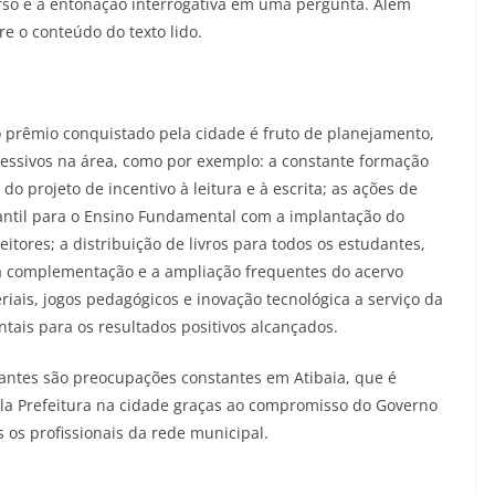
urso e a entonação interrogativa em uma pergunta. Além
e o conteúdo do texto lido.
o prêmio conquistado pela cidade é fruto de planejamento,
ressivos na área, como por exemplo: a constante formação
o projeto de incentivo à leitura e à escrita; as ações de
antil para o Ensino Fundamental com a implantação do
tores; a distribuição de livros para todos os estudantes,
; a complementação e a ampliação frequentes do acervo
riais, jogos pedagógicos e inovação tecnológica a serviço da
tais para os resultados positivos alcançados.
ntes são preocupações constantes em Atibaia, que é
ela Prefeitura na cidade graças ao compromisso do Governo
os profissionais da rede municipal.