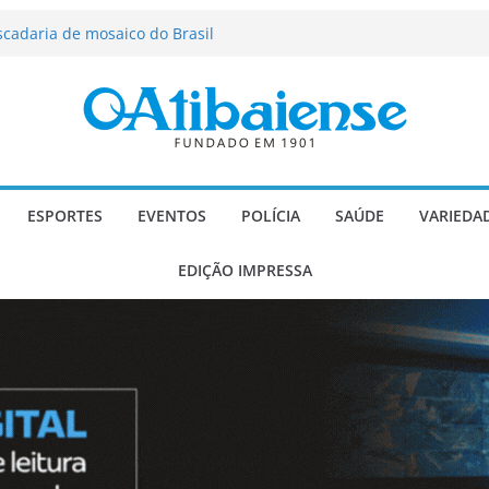
força segurança, limpeza dos
oio social em Atibaia
scadaria de mosaico do Brasil
ializado candidato a deputado
licanos
 de agosto de 2026
 Música e Morango abre programação
infantis e valorização dos produtores
ESPORTES
EVENTOS
POLÍCIA
SAÚDE
VARIEDA
EDIÇÃO IMPRESSA