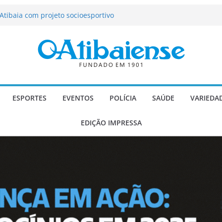
tração de Atibaia tem 1.600 vagas
Atibaia com projeto socioesportivo
ção passa a contar com novo reforço
 Música e Morango abre programação
infantis e valorização dos produtores
o Mendes a deputado estadual é
ESPORTES
EVENTOS
POLÍCIA
SAÚDE
VARIEDA
EDIÇÃO IMPRESSA