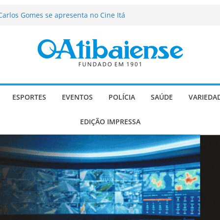
 de agosto de 2026
Carlos Gomes se apresenta no Cine Itá
icente de Paulo
A – Festa de Bom Jesus dos Perdões
 setor ultrapassaram R$ 137 milhões
tibaia
ializado candidato a deputado
licanos
ESPORTES
EVENTOS
POLÍCIA
SAÚDE
VARIEDA
EDIÇÃO IMPRESSA