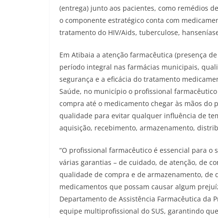
(entrega) junto aos pacientes, como remédios de 
o componente estratégico conta com medicamen
tratamento do HIV/Aids, tuberculose, hansenías
Em Atibaia a atenção farmacêutica (presença de
período integral nas farmácias municipais, qua
segurança e a eficácia do tratamento medicamen
Saúde, no município o profissional farmacêutico
compra até o medicamento chegar às mãos do pa
qualidade para evitar qualquer influência de t
aquisição, recebimento, armazenamento, distribu
“O profissional farmacêutico é essencial para
várias garantias – de cuidado, de atenção, de 
qualidade de compra e de armazenamento, de dim
medicamentos que possam causar algum prejuízo 
Departamento de Assistência Farmacêutica da Pr
equipe multiprofissional do SUS, garantindo qu