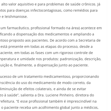
alto valor aquisitivo e para problemas de saúde crônicos. Já
tos para doenças infectocontagiosas, como remédios para
e e leishmaniose.
 um farmacêutico, profissional formado na área) acontece em
lificando a dispensação dos medicamentos e ampliando a
toso proposto aos pacientes. De acordo com a Secretaria de
 está presente em todas as etapas do processo, desde a
ciente, em todas as fases com um rigoroso controle de
emperatura e umidade nos produtos: padronização, descrição,
ição e, finalmente, a dispensação junto ao paciente.
 o sucesso de um tratamento medicamentoso, proporcionando
consciência do uso do medicamento de modo correto, da
inuição de efeitos colaterais, e ainda de se evitar
à saúde”, salienta a Dra. Luciene Pinheiro, diretora do
efeitura. “E esse profissional também é imprescindível na
e o paciente receba um acolhimento global junto a médicos,