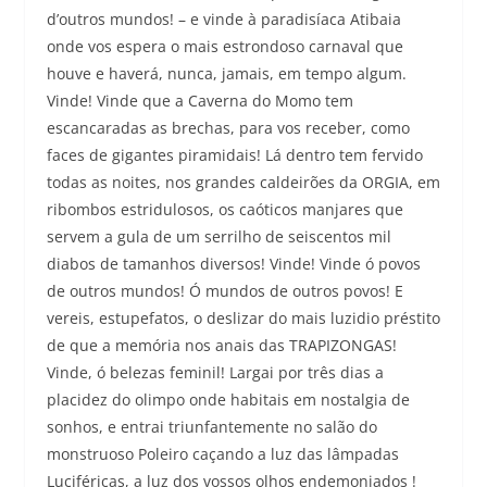
d’outros mundos! – e vinde à paradisíaca Atibaia
onde vos espera o mais estrondoso carnaval que
houve e haverá, nunca, jamais, em tempo algum.
Vinde! Vinde que a Caverna do Momo tem
escancaradas as brechas, para vos receber, como
faces de gigantes piramidais! Lá dentro tem fervido
todas as noites, nos grandes caldeirões da ORGIA, em
ribombos estridulosos, os caóticos manjares que
servem a gula de um serrilho de seiscentos mil
diabos de tamanhos diversos! Vinde! Vinde ó povos
de outros mundos! Ó mundos de outros povos! E
vereis, estupefatos, o deslizar do mais luzidio préstito
de que a memória nos anais das TRAPIZONGAS!
Vinde, ó belezas feminil! Largai por três dias a
placidez do olimpo onde habitais em nostalgia de
sonhos, e entrai triunfantemente no salão do
monstruoso Poleiro caçando a luz das lâmpadas
Luciféricas, a luz dos vossos olhos endemoniados !