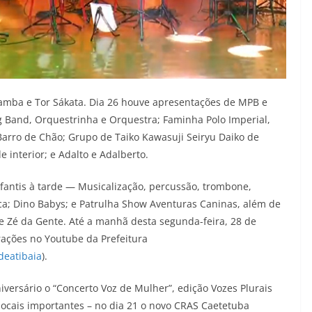
Mamba e Tor Sákata. Dia 26 houve apresentações de MPB e
g Band, Orquestrinha e Orquestra; Faminha Polo Imperial,
Barro de Chão; Grupo de Taiko Kawasuji Seiryu Daiko de
e interior; e Adalto e Adalberto.
infantis à tarde — Musicalização, percussão, trombone,
ica; Dino Babys; e Patrulha Show Aventuras Caninas, além de
 e Zé da Gente. Até a manhã desta segunda-feira, 28 de
rações no Youtube da Prefeitura
deatibaia
).
ersário o “Concerto Voz de Mulher”, edição Vozes Plurais
 locais importantes – no dia 21 o novo CRAS Caetetuba