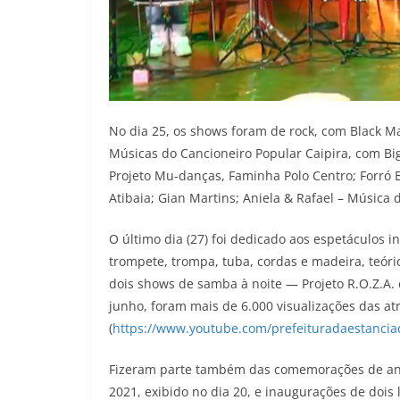
No dia 25, os shows foram de rock, com Black 
Músicas do Cancioneiro Popular Caipira, com Bi
Projeto Mu-danças, Faminha Polo Centro; Forró 
Atibaia; Gian Martins; Aniela & Rafael – Música d
O último dia (27) foi dedicado aos espetáculos 
trompete, trompa, tuba, cordas e madeira, teór
dois shows de samba à noite — Projeto R.O.Z.A.
junho, foram mais de 6.000 visualizações das at
(
https://www.youtube.com/prefeituradaestancia
Fizeram parte também das comemorações de aniv
2021, exibido no dia 20, e inaugurações de dois