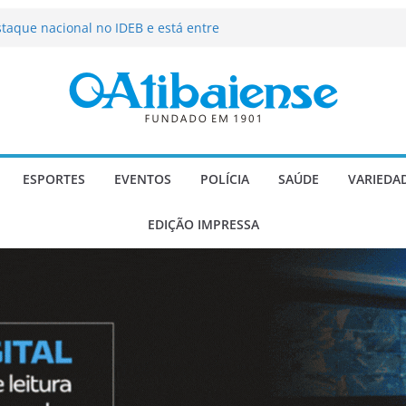
os a dizer não?
staque nacional no IDEB e está entre
 do Brasil em Educação
ni investe em contrapartidas gerando
icípio
de fortes rajadas de vento a partir
go Gomes recebe homenagem com
te no Dia do Advogado
ESPORTES
EVENTOS
POLÍCIA
SAÚDE
VARIEDA
EDIÇÃO IMPRESSA