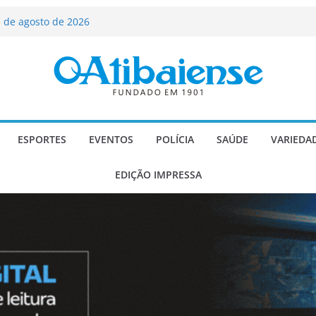
ializado candidato a deputado
licanos
 de agosto de 2026
Carlos Gomes se apresenta no Cine Itá
icente de Paulo
A – Festa de Bom Jesus dos Perdões
scadaria de mosaico do Brasil
ESPORTES
EVENTOS
POLÍCIA
SAÚDE
VARIEDA
EDIÇÃO IMPRESSA