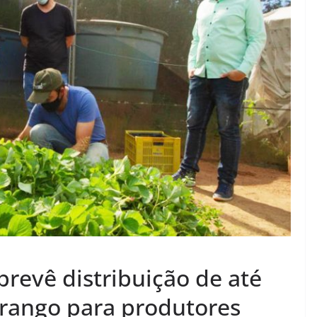
prevê distribuição de até
rango para produtores