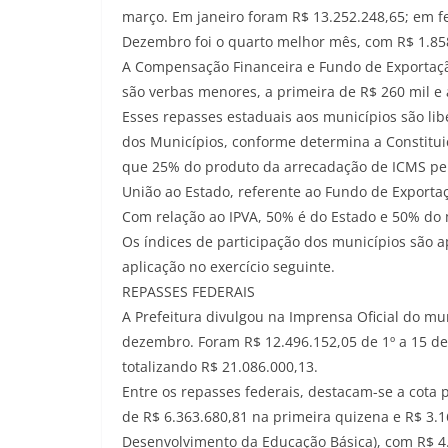
março. Em janeiro foram R$ 13.252.248,65; em fe
Dezembro foi o quarto melhor mês, com R$ 1.85
A Compensação Financeira e Fundo de Exportaçã
são verbas menores, a primeira de R$ 260 mil e
Esses repasses estaduais aos municípios são lib
dos Municípios, conforme determina a Constituiçã
que 25% do produto da arrecadação de ICMS per
União ao Estado, referente ao Fundo de Exportação 
Com relação ao IPVA, 50% é do Estado e 50% do m
Os índices de participação dos municípios são a
aplicação no exercício seguinte.
REPASSES FEDERAIS
A Prefeitura divulgou na Imprensa Oficial do mu
dezembro. Foram R$ 12.496.152,05 de 1º a 15 d
totalizando R$ 21.086.000,13.
Entre os repasses federais, destacam-se a cota 
de R$ 6.363.680,81 na primeira quizena e R$ 3
Desenvolvimento da Educação Básica), com R$ 4.