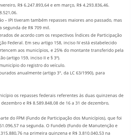
vereiro, R$ 6.247.893,64 e em março, R$ 4.293.836,46.
8.521,06.
o – IPI tiveram também repasses maiores ano passado, mas
 a segunda de R$ 709 mil.
erados de acordo com os respectivos Índices de Participação
o Federal. Em seu artigo 158, inciso IV está estabelecido
tencem aos municípios, e 25% do montante transferido pela
(artigo 159, inciso II e § 3º).
unicípio do registro do veículo.
purados anualmente (artigo 3°, da LC 63/1990), para
nicípio os repasses federais referentes às duas quinzenas de
e dezembro e R$ 8.589.848,08 de 16 a 31 de dezembro,
parte do FPM (Fundo de Participação dos Municípios), que foi
.161.096,57 na segunda. O Fundeb (Fundo de Manutenção e
315.880,76 na primeira quinzena e R$ 3.810.040,53 na