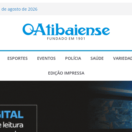
 de agosto de 2026
Carlos Gomes se apresenta no Cine Itá
icente de Paulo
A – Festa de Bom Jesus dos Perdões
scadaria de mosaico do Brasil
ializado candidato a deputado
licanos
ESPORTES
EVENTOS
POLÍCIA
SAÚDE
VARIEDA
EDIÇÃO IMPRESSA