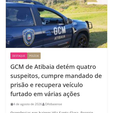
DESTAQUE
POLÍCIA
GCM de Atibaia detém quatro
suspeitos, cumpre mandado de
prisão e recupera veículo
furtado em várias ações
4 de agosto de 2026
OAtibaiense
Ocorrências nos bairros Vila Santa Clara, Recreio