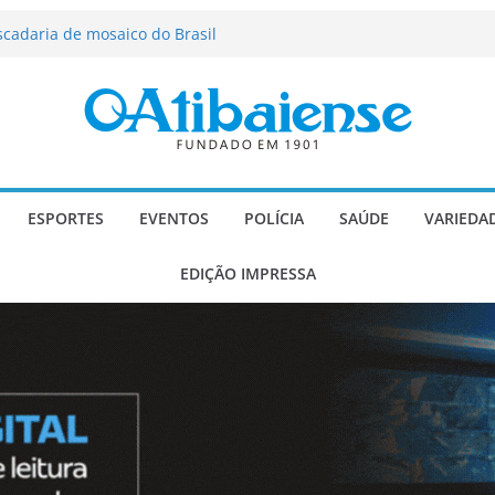
força segurança, limpeza dos
oio social em Atibaia
scadaria de mosaico do Brasil
ializado candidato a deputado
licanos
 de agosto de 2026
 Música e Morango abre programação
infantis e valorização dos produtores
ESPORTES
EVENTOS
POLÍCIA
SAÚDE
VARIEDA
EDIÇÃO IMPRESSA