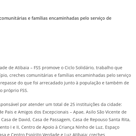
comunitárias e famílias encaminhadas pelo serviço de
ade de Atibaia – FSS promove o Ciclo Solidário, trabalho que
ípio, creches comunitárias e famílias encaminhadas pelo serviço
 o repasse do que foi arrecadado junto à população e também de
o próprio FSS.
ponsável por atender um total de 25 instituições da cidade:
de Pais e Amigos dos Excepcionais – Apae, Asilo São Vicente de
S, Casa de David, Casa de Passagem, Casa de Repouso Santa Rita,
nto I e II, Centro de Apoio à Criança Ninho de Luz, Espaço
asa e Centro Espírito Verdade e Luz Atibaia; creches