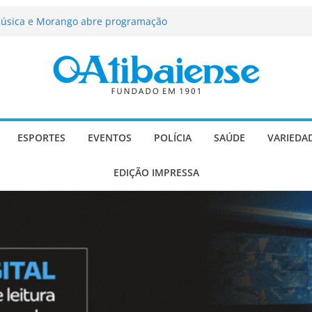
ção passa a contar com novo reforço
 Música e Morango abre programação
infantis e valorização dos produtores
força segurança, limpeza dos
oio social em Atibaia
scadaria de mosaico do Brasil
Atibaia com projeto socioesportivo
ESPORTES
EVENTOS
POLÍCIA
SAÚDE
VARIEDA
EDIÇÃO IMPRESSA