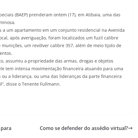
Especiais (BAEP) prenderam ontem (17), em Atibaia, uma das
iminosa.
is a um apartamento em um conjunto residencial na Avenida
cal, após averiguação, foram localizados um fuzil calibre
unições, um revólver calibre 357, além de meio tijolo de
entos.
, assumiu a propriedade das armas, drogas e objetos
 ele tem intensa movimentação financeira atuando para uma
a ou a liderança, ou uma das lideranças da parte financeira
l”, disse o Tenente Fullmann.
 para
Como se defender do assédio virtual?