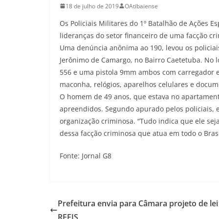
18 de julho de 2019
OAtibaiense
Os Policiais Militares do 1º Batalhão de Ações 
lideranças do setor financeiro de uma facção cr
Uma denúncia anônima ao 190, levou os policia
Jerônimo de Camargo, no Bairro Caetetuba. No lo
556 e uma pistola 9mm ambos com carregador e m
maconha, relógios, aparelhos celulares e docum
O homem de 49 anos, que estava no apartamento
apreendidos. Segundo apurado pelos policiais,
organização criminosa. “Tudo indica que ele sej
dessa facção criminosa que atua em todo o Brasi
Fonte: Jornal G8
Prefeitura envia para Câmara projeto de lei
REFIS