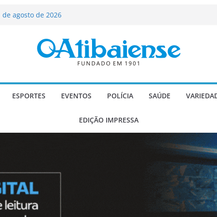
ializado candidato a deputado
licanos
 de agosto de 2026
Carlos Gomes se apresenta no Cine Itá
icente de Paulo
A – Festa de Bom Jesus dos Perdões
scadaria de mosaico do Brasil
ESPORTES
EVENTOS
POLÍCIA
SAÚDE
VARIEDA
EDIÇÃO IMPRESSA