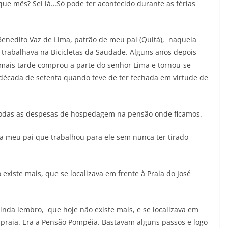
que mês? Sei lá…Só pode ter acontecido durante as férias
enedito Vaz de Lima, patrão de meu pai (Quitá), naquela
trabalhava na Bicicletas da Saudade. Alguns anos depois
mais tarde comprou a parte do senhor Lima e tornou-se
a década de setenta quando teve de ter fechada em virtude de
todas as despesas de hospedagem na pensão onde ficamos.
a meu pai que trabalhou para ele sem nunca ter tirado
iste mais, que se localizava em frente à Praia do José
nda lembro, que hoje não existe mais, e se localizava em
 praia. Era a Pensão Pompéia. Bastavam alguns passos e logo