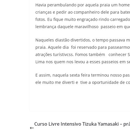
Havia perambulando por aquela praia um homem
crianças e pedir ao companheiro dele para bat
fotos. Eu fique muito engraçado rindo carregad
lembrança daquele maravilhoso passeio em que 
Naqueles diastão divertidos, o tempo passava m
praia. Aquele dia foi reservado para passearmo
atrações turístivcss. Fomos também conhecer S
Lima nos quem nos levou a esses passeios em se
E assim, naquela sexta feira terminou nosso pas
ele muito me diverti e tive a oportunidade de c
Curso Livre Intensivo Tizuka Yamasaki – prá