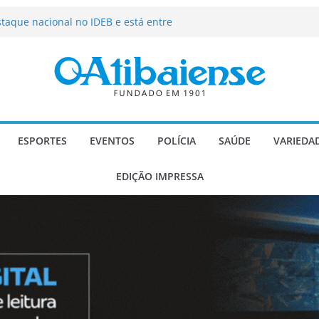
os a dizer não?
staque nacional no IDEB e está entre
 do Brasil em Educação
ni investe em contrapartidas gerando
icípio
de fortes rajadas de vento a partir
go Gomes recebe homenagem com
te no Dia do Advogado
ESPORTES
EVENTOS
POLÍCIA
SAÚDE
VARIEDA
EDIÇÃO IMPRESSA