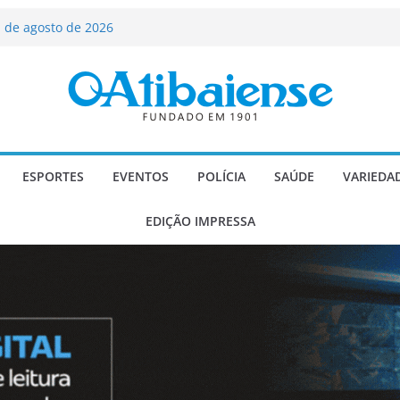
ializado candidato a deputado
licanos
 de agosto de 2026
Carlos Gomes se apresenta no Cine Itá
icente de Paulo
A – Festa de Bom Jesus dos Perdões
scadaria de mosaico do Brasil
ESPORTES
EVENTOS
POLÍCIA
SAÚDE
VARIEDA
EDIÇÃO IMPRESSA