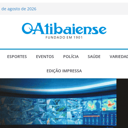
ializado candidato a deputado
licanos
 de agosto de 2026
Carlos Gomes se apresenta no Cine Itá
icente de Paulo
A – Festa de Bom Jesus dos Perdões
scadaria de mosaico do Brasil
ESPORTES
EVENTOS
POLÍCIA
SAÚDE
VARIEDA
EDIÇÃO IMPRESSA