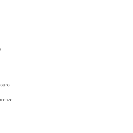
a
 ouro
 bronze