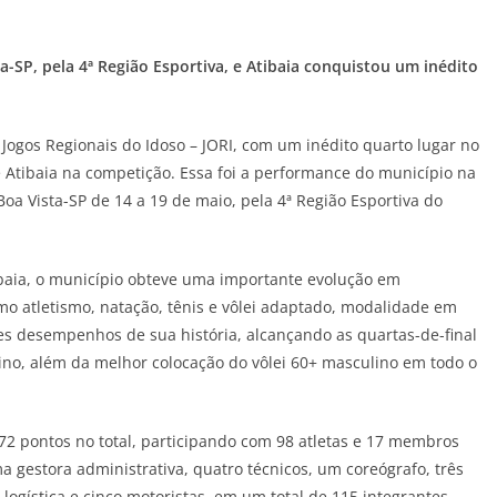
SP, pela 4ª Região Esportiva, e Atibaia conquistou um inédito
 Jogos Regionais do Idoso – JORI, com um inédito quarto lugar no
e Atibaia na competição. Essa foi a performance do município na
Boa Vista-SP de 14 a 19 de maio, pela 4ª Região Esportiva do
ibaia, o município obteve uma importante evolução em
mo atletismo, natação, tênis e vôlei adaptado, modalidade em
 desempenhos de sua história, alcançando as quartas-de-final
ino, além da melhor colocação do vôlei 60+ masculino em todo o
 72 pontos no total, participando com 98 atletas e 17 membros
 gestora administrativa, quatro técnicos, um coreógrafo, três
gística e cinco motoristas, em um total de 115 integrantes.