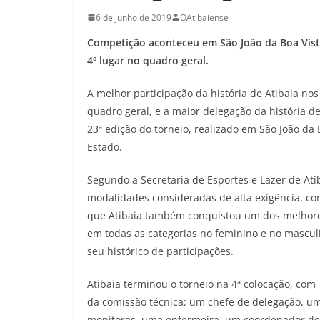
6 de junho de 2019
OAtibaiense
Competição aconteceu em São João da Boa Vista-
4º lugar no quadro geral.
A melhor participação da história de Atibaia nos
quadro geral, e a maior delegação da história d
23ª edição do torneio, realizado em São João da 
Estado.
Segundo a Secretaria de Esportes e Lazer de At
modalidades consideradas de alta exigência, co
que Atibaia também conquistou um dos melhores
em todas as categorias no feminino e no mascul
seu histórico de participações.
Atibaia terminou o torneio na 4ª colocação, com
da comissão técnica: um chefe de delegação, uma
monitoras, uma enfermeira, um coordenador de lo