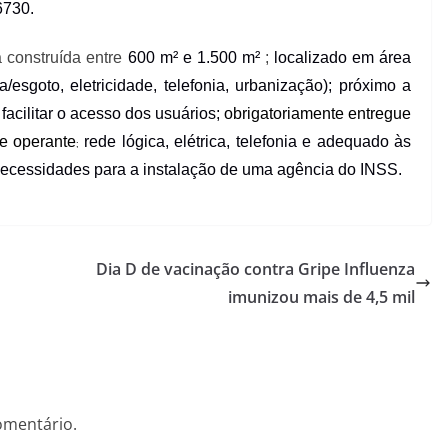
6730.
 construída entre
600 m
²
e 1.500 m
²
;
localizado em área
/esgoto, eletricidade, telefonia, urbanização); próximo a
 facilitar o acesso dos usuários;
obrigatoriamente entregue
te operante
rede lógica, elétrica, telefonia e adequado às
;
necessidades para a instalação de uma agência do INSS.
Dia D de vacinação contra Gripe Influenza
imunizou mais de 4,5 mil
omentário.