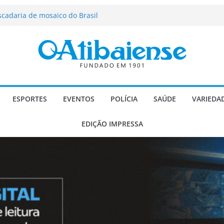
força segurança, limpeza dos
oio social em Atibaia
scadaria de mosaico do Brasil
ializado candidato a deputado
licanos
 de agosto de 2026
 Música e Morango abre programação
infantis e valorização dos produtores
ESPORTES
EVENTOS
POLÍCIA
SAÚDE
VARIEDA
EDIÇÃO IMPRESSA