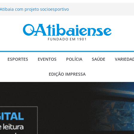
tração de Atibaia tem 1.600 vagas
Atibaia com projeto socioesportivo
ção passa a contar com novo reforço
 Música e Morango abre programação
infantis e valorização dos produtores
o Mendes a deputado estadual é
ESPORTES
EVENTOS
POLÍCIA
SAÚDE
VARIEDA
EDIÇÃO IMPRESSA