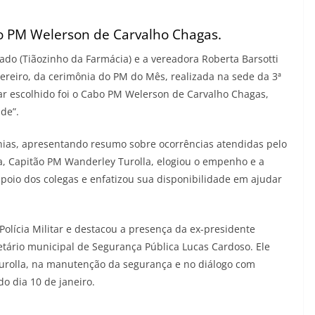
abo PM Welerson de Carvalho Chagas.
do (Tiãozinho da Farmácia) e a vereadora Roberta Barsotti
vereiro, da cerimônia do PM do Mês, realizada na sede da 3ª
litar escolhido foi o Cabo PM Welerson de Carvalho Chagas,
de”.
nias, apresentando resumo sobre ocorrências atendidas pelo
Capitão PM Wanderley Turolla, elogiou o empenho e a
oio dos colegas e enfatizou sua disponibilidade em ajudar
Polícia Militar e destacou a presença da ex-presidente
retário municipal de Segurança Pública Lucas Cardoso. Ele
rolla, na manutenção da segurança e no diálogo com
o dia 10 de janeiro.