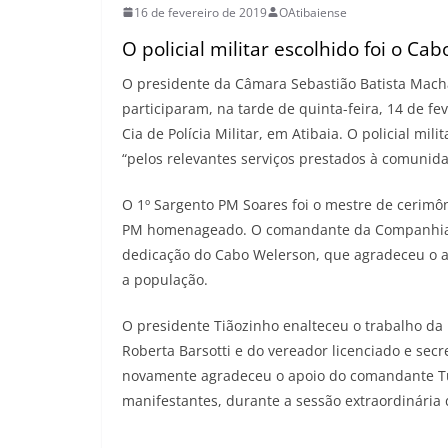
16 de fevereiro de 2019
OAtibaiense
O policial militar escolhido foi o C
O presidente da Câmara Sebastião Batista Macha
participaram, na tarde de quinta-feira, 14 de fe
Cia de Polícia Militar, em Atibaia. O policial mi
“pelos relevantes serviços prestados à comunida
O 1º Sargento PM Soares foi o mestre de cerimô
PM homenageado. O comandante da Companhia, 
dedicação do Cabo Welerson, que agradeceu o ap
a população.
O presidente Tiãozinho enalteceu o trabalho da 
Roberta Barsotti e do vereador licenciado e sec
novamente agradeceu o apoio do comandante Tu
manifestantes, durante a sessão extraordinária d