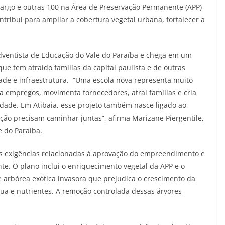
argo e outras 100 na Área de Preservação Permanente (APP)
ontribui para ampliar a cobertura vegetal urbana, fortalecer a
dventista de Educação do Vale do Paraíba e chega em um
e tem atraído famílias da capital paulista e de outras
ade e infraestrutura. “Uma escola nova representa muito
ra empregos, movimenta fornecedores, atrai famílias e cria
dade. Em Atibaia, esse projeto também nasce ligado ao
ão precisam caminhar juntas”, afirma Marizane Piergentile,
e do Paraíba.
s exigências relacionadas à aprovação do empreendimento e
e. O plano inclui o enriquecimento vegetal da APP e o
e arbórea exótica invasora que prejudica o crescimento da
gua e nutrientes. A remoção controlada dessas árvores