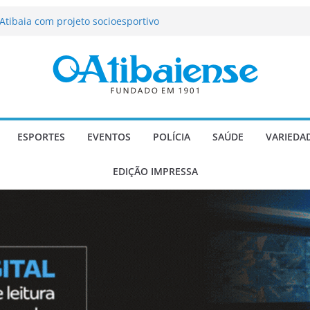
tração de Atibaia tem 1.600 vagas
Atibaia com projeto socioesportivo
ção passa a contar com novo reforço
 Música e Morango abre programação
infantis e valorização dos produtores
o Mendes a deputado estadual é
ESPORTES
EVENTOS
POLÍCIA
SAÚDE
VARIEDA
EDIÇÃO IMPRESSA