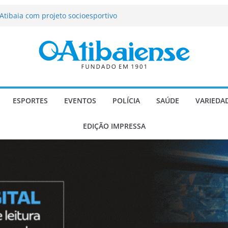
tração de Atibaia tem 1.600 vagas
Atibaia com projeto socioesportivo
ção passa a contar com novo reforço
 Música e Morango abre programação
infantis e valorização dos produtores
o Mendes a deputado estadual é
ESPORTES
EVENTOS
POLÍCIA
SAÚDE
VARIEDA
EDIÇÃO IMPRESSA