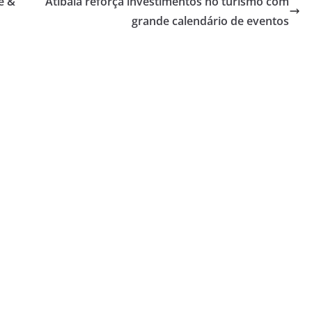
e &
Atibaia reforça investimentos no turismo com
grande calendário de eventos