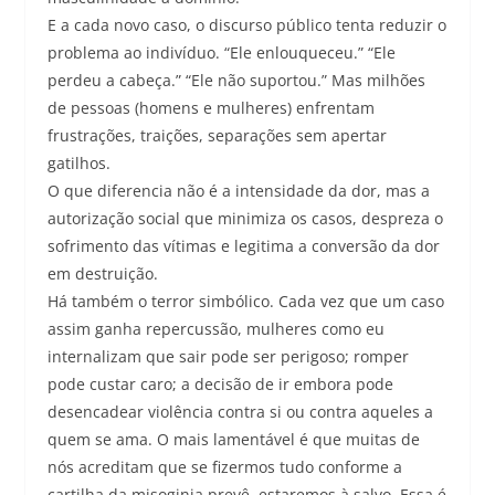
E a cada novo caso, o discurso público tenta reduzir o
problema ao indivíduo. “Ele enlouqueceu.” “Ele
perdeu a cabeça.” “Ele não suportou.” Mas milhões
de pessoas (homens e mulheres) enfrentam
frustrações, traições, separações sem apertar
gatilhos.
O que diferencia não é a intensidade da dor, mas a
autorização social que minimiza os casos, despreza o
sofrimento das vítimas e legitima a conversão da dor
em destruição.
Há também o terror simbólico. Cada vez que um caso
assim ganha repercussão, mulheres como eu
internalizam que sair pode ser perigoso; romper
pode custar caro; a decisão de ir embora pode
desencadear violência contra si ou contra aqueles a
quem se ama. O mais lamentável é que muitas de
nós acreditam que se fizermos tudo conforme a
cartilha da misoginia prevê, estaremos à salvo. Essa é