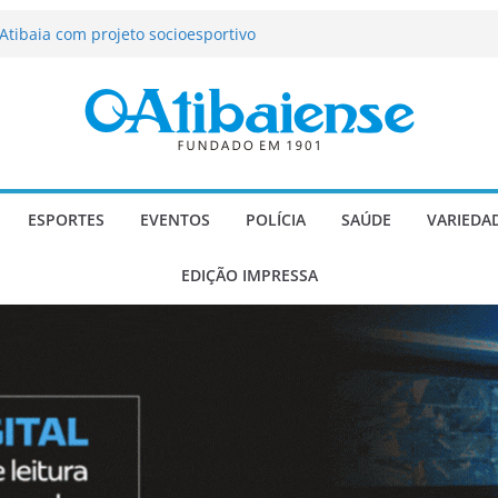
tração de Atibaia tem 1.600 vagas
Atibaia com projeto socioesportivo
ção passa a contar com novo reforço
 Música e Morango abre programação
infantis e valorização dos produtores
o Mendes a deputado estadual é
ESPORTES
EVENTOS
POLÍCIA
SAÚDE
VARIEDA
EDIÇÃO IMPRESSA