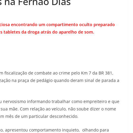
 na Fernão Dias
inuciosa encontrando um compartimento oculto preparado
sos tabletes da droga atrás do aparelho de som.
em fiscalização de combate ao crime pelo Km 7 da BR 381,
lização na praça de pedágio quando deram sinal de parada a
ou nervosismo informando trabalhar como empreiteiro e que
a sua mãe. Com relação ao veículo, não soube dizer o nome
 um mês de um particular desconhecido.
ção, apresentou comportamento inquieto, olhando para