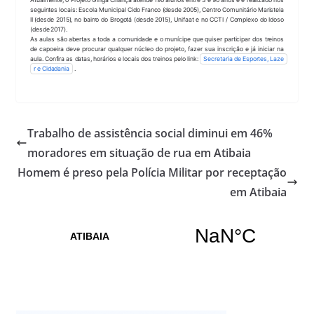
seguintes locais: Escola Municipal Cido Franco (desde 2005), Centro Comunitário Maristela 
II (desde 2015), no bairro do Brogotá (desde 2015), Unifaat e no CCTI / Complexo do Idoso 
(desde 2017).
As aulas são abertas a toda a comunidade e o munícipe que quiser participar dos treinos 
de capoeira deve procurar qualquer núcleo do projeto, fazer sua inscrição e já iniciar na 
aula. Confira as datas, horários e locais dos treinos pelo link: 
Secretaria de Esportes, Laze
r e Cidadania
 .
Trabalho de assistência social diminui em 46%
moradores em situação de rua em Atibaia
Homem é preso pela Polícia Militar por receptação
em Atibaia