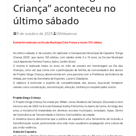
Criança” aconteceu no
último sábado
9 de outubro de 2025
OAtibaiense
Evento foi realizado na Escola Municipal Cido Franco e reuniu 150 atletas
No último sábado, 4 de outubro, foi realizado o Campeonato Municipal de Capoeira “Ginga 
Criança 2025”, que reuniu 150 atletas, com idades entre 3 a 15 anos, na Escola Municipal 
José Aparecido Ferreira Franco, bairro Jardim Brasil.
O evento é realizado todos os anos no mês de outubro em homenagem ao Dia das 
Crianças, uma vez que conta com a participação da família, da comunidade e dos alunos 
do Projeto Ginga Criança, desenvolvido em uma parceria com a Prefeitura da Estância de 
Atibaia, por meio da Secretaria de Esportes, Lazer e Cidadania.
O objetivo é estimular o espírito de competitividade dos alunos, buscando fortalecer 
valores como socialização, concentração, atenção, confiança e respeito pelos outros.
Projeto Ginga Criança
O Projeto Ginga Criança foi criado por Willian Jonas Modesto de Campos (Dourado) e teve 
início no ano de 2003 na Escola Estadual Isolina Patrocínio, no bairro da Usina. Ao longo dos 
anos, a iniciativa foi implantada em diversas escolas municipais, estaduais, Apae, Centro 
de Convivência da Terceira Idade e Centros Comunitários da cidade.
A iniciativa busca demonstrar que a prática da capoeira é uma ferramenta de inclusão e 
transformação social, promovendo uma vida mais saudável e propagando uma cultura de 
paz e não violência.
Aulas de Capoeira
Atualmente, o Projeto Ginga Criança atende 190 alunos entre 3 e 90 anos e é realizado nos 