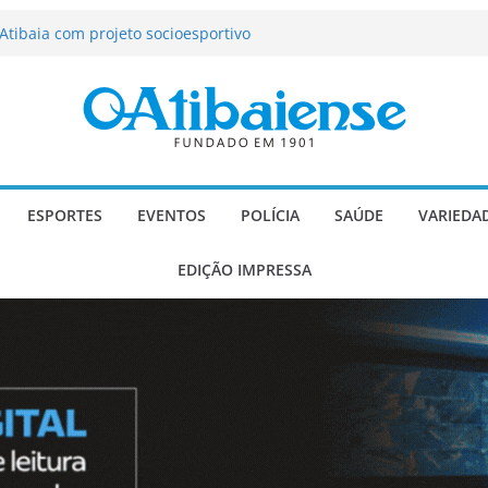
tração de Atibaia tem 1.600 vagas
Atibaia com projeto socioesportivo
ção passa a contar com novo reforço
 Música e Morango abre programação
infantis e valorização dos produtores
o Mendes a deputado estadual é
ESPORTES
EVENTOS
POLÍCIA
SAÚDE
VARIEDA
EDIÇÃO IMPRESSA