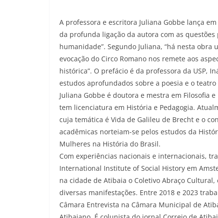
A professora e escritora Juliana Gobbe lança em
da profunda ligação da autora com as questões 
humanidade”. Segundo Juliana, “há nesta obra u
evocação do Circo Romano nos remete aos aspect
histórica”. O prefácio é da professora da USP, I
estudos aprofundados sobre a poesia e o teatro
Juliana Gobbe é doutora e mestra em Filosofia 
tem licenciatura em História e Pedagogia. Atual
cuja temática é Vida de Galileu de Brecht e o 
acadêmicas norteiam-se pelos estudos da História
Mulheres na História do Brasil.
Com experiências nacionais e internacionais, 
International Institute of Social History em Ams
na cidade de Atibaia o Coletivo Abraço Cultural,
diversas manifestações. Entre 2018 e 2023 traba
Câmara Entrevista na Câmara Municipal de Atiba
Atibaiano. É colunista do jornal Correio de Atiba