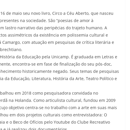
 16 de maio seu novo livro, Circo a Céu Aberto, que nasceu
presentes na sociedade. São “poesias de amor à
m lastro narrativo das peripécias do trajeto humano. A
os assimétricos da existência em polissemia cultural e
ná Camargo, com atuação em pesquisas de crítica literária e
 brechtiano.
e História da Educação pela Unicamp. É graduada em Letras e
mente, encontra-se em fase de finalização do seu pós-doc,
conhecimento historicamente negado. Seus temas de pesquisas
 da Educação, Literatura, História da Arte, Teatro Político e
trabalhou em 2018 como pesquisadora convidada no
terdã na Holanda. Como articulista cultural, fundou em 2009
 cujo objetivo centra-se no trabalho com a arte em suas mais
lhou em dois projetos culturais como entrevistadora: O
ia e o Beco de Ofícios pelo Youtube do Clube Recreativo
ia e já realizou dois documentários.