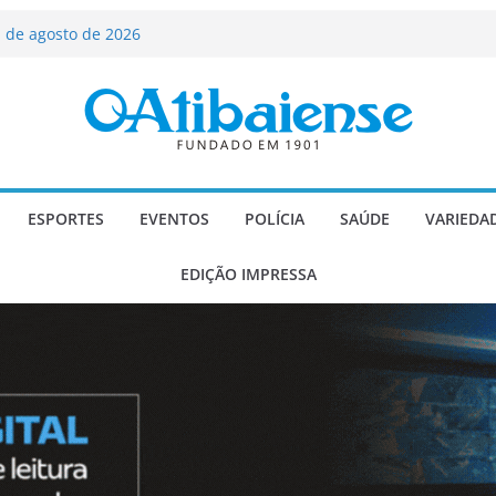
ializado candidato a deputado
licanos
 de agosto de 2026
Carlos Gomes se apresenta no Cine Itá
icente de Paulo
A – Festa de Bom Jesus dos Perdões
scadaria de mosaico do Brasil
ESPORTES
EVENTOS
POLÍCIA
SAÚDE
VARIEDA
EDIÇÃO IMPRESSA