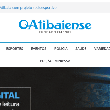
tração de Atibaia tem 1.600 vagas
Atibaia com projeto socioesportivo
ção passa a contar com novo reforço
 Música e Morango abre programação
infantis e valorização dos produtores
o Mendes a deputado estadual é
ESPORTES
EVENTOS
POLÍCIA
SAÚDE
VARIEDA
EDIÇÃO IMPRESSA