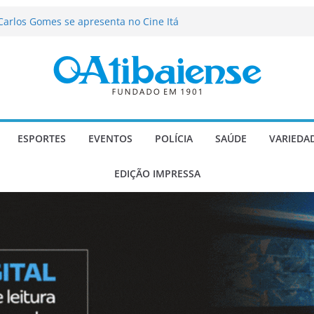
 de agosto de 2026
Carlos Gomes se apresenta no Cine Itá
icente de Paulo
A – Festa de Bom Jesus dos Perdões
 setor ultrapassaram R$ 137 milhões
tibaia
ializado candidato a deputado
licanos
ESPORTES
EVENTOS
POLÍCIA
SAÚDE
VARIEDA
EDIÇÃO IMPRESSA