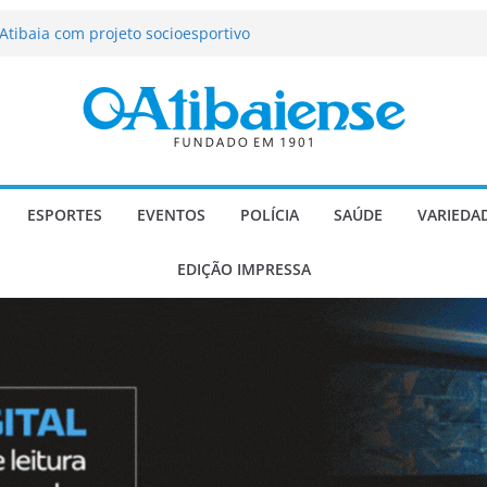
tração de Atibaia tem 1.600 vagas
Atibaia com projeto socioesportivo
ção passa a contar com novo reforço
 Música e Morango abre programação
infantis e valorização dos produtores
o Mendes a deputado estadual é
ESPORTES
EVENTOS
POLÍCIA
SAÚDE
VARIEDA
EDIÇÃO IMPRESSA