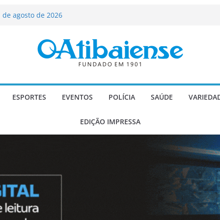
ializado candidato a deputado
licanos
 de agosto de 2026
Carlos Gomes se apresenta no Cine Itá
icente de Paulo
A – Festa de Bom Jesus dos Perdões
scadaria de mosaico do Brasil
ESPORTES
EVENTOS
POLÍCIA
SAÚDE
VARIEDA
EDIÇÃO IMPRESSA