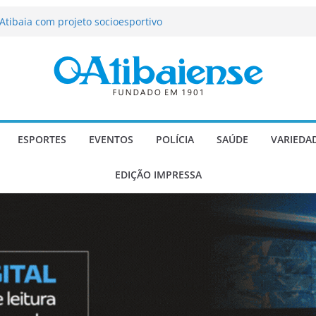
tração de Atibaia tem 1.600 vagas
Atibaia com projeto socioesportivo
ção passa a contar com novo reforço
 Música e Morango abre programação
infantis e valorização dos produtores
o Mendes a deputado estadual é
ESPORTES
EVENTOS
POLÍCIA
SAÚDE
VARIEDA
EDIÇÃO IMPRESSA