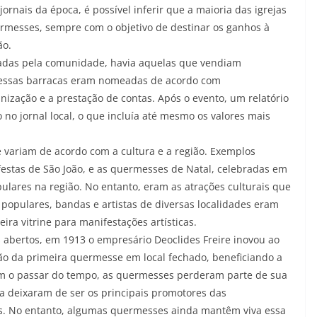
rnais da época, é possível inferir que a maioria das igrejas
rmesses, sempre com o objetivo de destinar os ganhos à
ão.
oadas pela comunidade, havia aquelas que vendiam
 essas barracas eram nomeadas de acordo com
anização e a prestação de contas. Após o evento, um relatório
 no jornal local, o que incluía até mesmo os valores mais
variam de acordo com a cultura e a região. Exemplos
festas de São João, e as quermesses de Natal, celebradas em
ares na região. No entanto, eram as atrações culturais que
populares, bandas e artistas de diversas localidades eram
ra vitrine para manifestações artísticas.
abertos, em 1913 o empresário Deoclides Freire inovou ao
ção da primeira quermesse em local fechado, beneficiando a
Com o passar do tempo, as quermesses perderam parte de sua
lica deixaram de ser os principais promotores das
nas. No entanto, algumas quermesses ainda mantêm viva essa