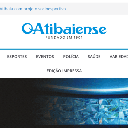
tração de Atibaia tem 1.600 vagas
Atibaia com projeto socioesportivo
ção passa a contar com novo reforço
 Música e Morango abre programação
infantis e valorização dos produtores
o Mendes a deputado estadual é
ESPORTES
EVENTOS
POLÍCIA
SAÚDE
VARIEDA
EDIÇÃO IMPRESSA