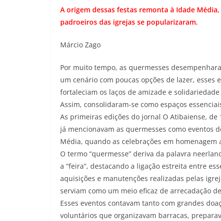
A origem dessas festas remonta à Idade Médi
padroeiros das igrejas se popularizaram.
Márcio Zago
Por muito tempo, as quermesses desempenharam
um cenário com poucas opções de lazer, esses 
fortaleciam os laços de amizade e solidariedade
Assim, consolidaram-se como espaços essenciais
As primeiras edições do jornal O Atibaiense, de
já mencionavam as quermesses como eventos de 
Média, quando as celebrações em homenagem aos
O termo “quermesse” deriva da palavra neerlande
a “feira”, destacando a ligação estreita entre es
aquisições e manutenções realizadas pelas igrej
serviam como um meio eficaz de arrecadação de
Esses eventos contavam tanto com grandes doaç
voluntários que organizavam barracas, preparav