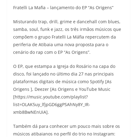
Fratelli La Mafia – lançamento do EP “As Origens”
Misturando trap, drill, grime e dancehall com blues,
samba, soul, funk e jazz, os três irmãos músicos que
compõem o grupo Fratelli La Máfia repercutem da
periferia de Atibaia uma nova proposta para o
cenário do rap com o EP “As Origens”.
O EP, que estampa a Igreja do Rosário na capa do
disco, foi lançado no último dia 27 nas principais
plataformas digitais de música como Spotify [As
Origens ], Deezer [As Origens e YouTube Music
[https://music.youtube.com/playlist?
list=OLAK5uy_lfjpGD6ggPSAhNy8Y_IR-
xmb8BwNEnUiA].
Também dá para conhecer um pouco mais sobre os
músicos atibaianos no perfil do trio no Instagram: