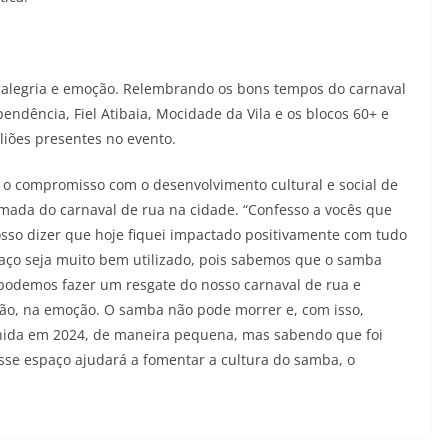
 alegria e emoção. Relembrando os bons tempos do carnaval
ndência, Fiel Atibaia, Mocidade da Vila e os blocos 60+ e
iões presentes no evento.
u o compromisso com o desenvolvimento cultural e social de
omada do carnaval de rua na cidade. “Confesso a vocês que
osso dizer que hoje fiquei impactado positivamente com tudo
aço seja muito bem utilizado, pois sabemos que o samba
 podemos fazer um resgate do nosso carnaval de rua e
ção, na emoção. O samba não pode morrer e, com isso,
enida em 2024, de maneira pequena, mas sabendo que foi
sse espaço ajudará a fomentar a cultura do samba, o