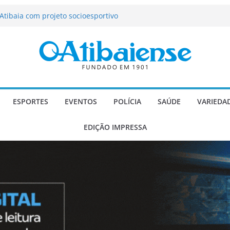
tração de Atibaia tem 1.600 vagas
Atibaia com projeto socioesportivo
ção passa a contar com novo reforço
 Música e Morango abre programação
infantis e valorização dos produtores
o Mendes a deputado estadual é
ESPORTES
EVENTOS
POLÍCIA
SAÚDE
VARIEDA
EDIÇÃO IMPRESSA