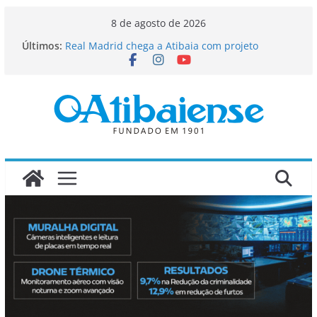
Pular
8 de agosto de 2026
para
Últimos:
Maior Mutirão de Castração de Atibaia tem
o
1.600 vagas esgotadas
Real Madrid chega a Atibaia com projeto
conteúdo
socioesportivo
Calendário de vacinação passa a contar com
novo reforço contra a poliomielite
Festival da Família, Música e Morango abre
programação com shows, atrações infantis e
valorização dos produtores locais
Candidatura de Julio Mendes a deputado
estadual é oficializada