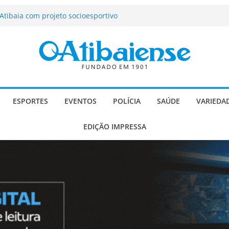
tração de Atibaia tem 1.600 vagas
Atibaia com projeto socioesportivo
ção passa a contar com novo reforço
 Música e Morango abre programação
infantis e valorização dos produtores
o Mendes a deputado estadual é
ESPORTES
EVENTOS
POLÍCIA
SAÚDE
VARIEDA
EDIÇÃO IMPRESSA