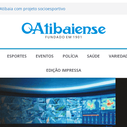
tração de Atibaia tem 1.600 vagas
Atibaia com projeto socioesportivo
ção passa a contar com novo reforço
 Música e Morango abre programação
infantis e valorização dos produtores
o Mendes a deputado estadual é
ESPORTES
EVENTOS
POLÍCIA
SAÚDE
VARIEDA
EDIÇÃO IMPRESSA