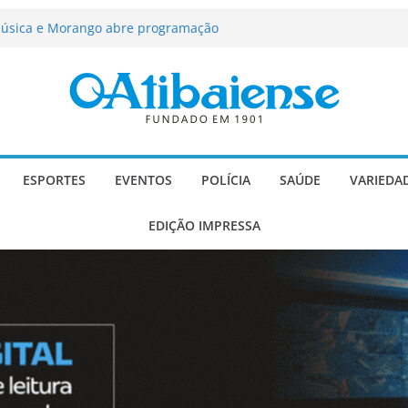
ção passa a contar com novo reforço
 Música e Morango abre programação
infantis e valorização dos produtores
força segurança, limpeza dos
oio social em Atibaia
scadaria de mosaico do Brasil
Atibaia com projeto socioesportivo
ESPORTES
EVENTOS
POLÍCIA
SAÚDE
VARIEDA
EDIÇÃO IMPRESSA