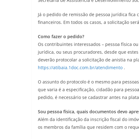
Secretaria de Assistência e Desenvolvimento Soci
Já o pedido de remissão de pessoa jurídica fica
financeiros. Em todos os casos, a solicitação ser
Como fazer o pedido?
Os contribuintes interessados – pessoa física 
jurídica, ou seus procuradores, desde que este
deverão protocolar a solicitação de anistia na p
https://atibaia.1doc.com.br/atendimento
.
O assunto do protocolo é o mesmo para pessoas fí
que varia é a especificação, cidadão para pessoa
pedido, é necessário se cadastrar antes na plat
Sou pessoa física, quais documentos devo apre
Além da identificação da inscrição fiscal do imó
os membros da família que residem com o requ