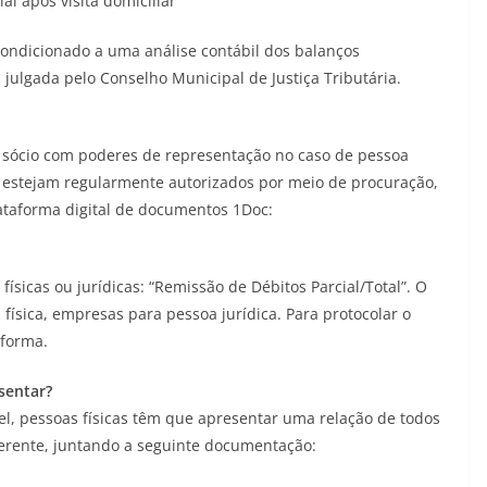
al após visita domiciliar
 condicionado a uma análise contábil dos balanços
á julgada pelo Conselho Municipal de Justiça Tributária.
ou sócio com poderes de representação no caso de pessoa
s estejam regularmente autorizados por meio de procuração,
lataforma digital de documentos 1Doc:
sicas ou jurídicas: “Remissão de Débitos Parcial/Total”. O
 física, empresas para pessoa jurídica. Para protocolar o
aforma.
sentar?
vel, pessoas físicas têm que apresentar uma relação de todos
erente, juntando a seguinte documentação: