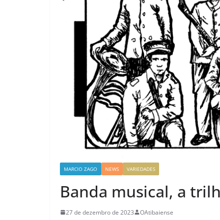
MARCIO ZAGO
NEWS
VARIEDADES
Banda musical, a tri
27 de dezembro de 2023
OAtibaiense