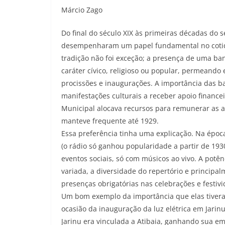
Márcio Zago
Do final do século XIX às primeiras décadas do 
desempenharam um papel fundamental no cotidia
tradição não foi exceção; a presença de uma b
caráter cívico, religioso ou popular, permeando e
procissões e inaugurações. A importância das b
manifestações culturais a receber apoio financei
Municipal alocava recursos para remunerar as 
manteve frequente até 1929.
Essa preferência tinha uma explicação. Na époc
(o rádio só ganhou popularidade a partir de 19
eventos sociais, só com músicos ao vivo. A potê
variada, a diversidade do repertório e princip
presenças obrigatórias nas celebrações e festiv
Um bom exemplo da importância que elas tivera
ocasião da inauguração da luz elétrica em Jarinu
Jarinu era vinculada a Atibaia, ganhando sua e