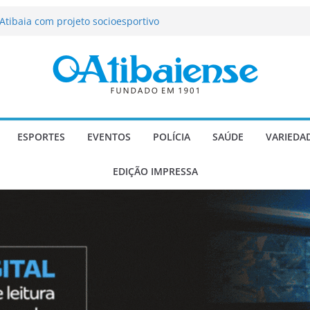
tração de Atibaia tem 1.600 vagas
Atibaia com projeto socioesportivo
ção passa a contar com novo reforço
 Música e Morango abre programação
infantis e valorização dos produtores
o Mendes a deputado estadual é
ESPORTES
EVENTOS
POLÍCIA
SAÚDE
VARIEDA
EDIÇÃO IMPRESSA