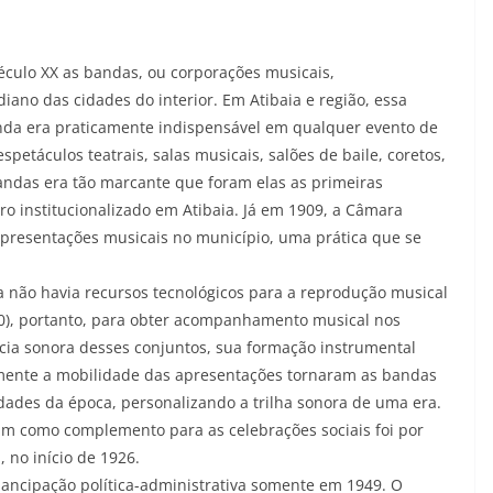
século XX as bandas, ou corporações musicais,
no das cidades do interior. Em Atibaia e região, essa
anda era praticamente indispensável em qualquer evento de
spetáculos teatrais, salas musicais, salões de baile, coretos,
andas era tão marcante que foram elas as primeiras
ro institucionalizado em Atibaia. Já em 1909, a Câmara
apresentações musicais no município, uma prática que se
a não havia recursos tecnológicos para a reprodução musical
30), portanto, para obter acompanhamento musical nos
ncia sonora desses conjuntos, sua formação instrumental
almente a mobilidade das apresentações tornaram as bandas
idades da época, personalizando a trilha sonora de uma era.
m como complemento para as celebrações sociais foi por
, no início de 1926.
mancipação política-administrativa somente em 1949. O