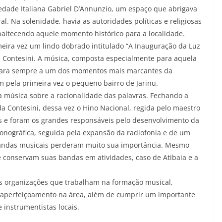
edade Italiana Gabriel D’Annunzio, um espaço que abrigava
al. Na solenidade, havia as autoridades políticas e religiosas
altecendo aquele momento histórico para a localidade.
meira vez um lindo dobrado intitulado “A Inauguração da Luz
os Contesini. A música, composta especialmente para aquela
a para sempre a um dos momentos mais marcantes da
am pela primeira vez o pequeno bairro de Jarinu.
a música sobre a racionalidade das palavras. Fechando a
a Contesini, dessa vez o Hino Nacional, regida pelo maestro
s e foram os grandes responsáveis pelo desenvolvimento da
fonográfica, seguida pela expansão da radiofonia e de um
 bandas musicais perderam muito sua importância. Mesmo
 conservam suas bandas em atividades, caso de Atibaia e a
cas organizações que trabalham na formação musical,
 aperfeiçoamento na área, além de cumprir um importante
instrumentistas locais.