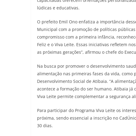
capacitadas oferecem orientações personalizada
lúdicas e educativas.
O prefeito Emil Ono enfatiza a importância des
Municipal com a promoção de políticas pública
compromisso com a primeira infância, reconhec
Feliz e o Viva Leite. Essas iniciativas reflete
as próximas gerações”, afirmou o chefe do Execu
Na busca por promover o desenvolvimento saudá
alimentação nas primeiras fases da vida, como p
Desenvolvimento Social de Atibaia. “A alimentaç
acontece a formação do ser humano. Atibaia já d
Viva Leite permite complementar a segurança alim
Para participar do Programa Viva Leite os inte
próxima, sendo essencial a inscrição no CadÚni
30 dias.