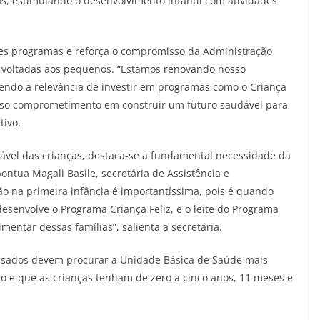
s, estimulando o desenvolvimento infantil com atividades
ses programas e reforça o compromisso da Administração
s voltadas aos pequenos. “Estamos renovando nosso
endo a relevância de investir em programas como o Criança
m nosso comprometimento em construir um futuro saudável para
tivo.
vel das crianças, destaca-se a fundamental necessidade da
ontua Magali Basile, secretária de Assistência e
ão na primeira infância é importantíssima, pois é quando
esenvolve o Programa Criança Feliz, e o leite do Programa
entar dessas famílias”, salienta a secretária.
ressados devem procurar a Unidade Básica de Saúde mais
co e que as crianças tenham de zero a cinco anos, 11 meses e