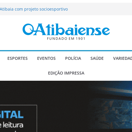
tração de Atibaia tem 1.600 vagas
Atibaia com projeto socioesportivo
ção passa a contar com novo reforço
 Música e Morango abre programação
infantis e valorização dos produtores
o Mendes a deputado estadual é
ESPORTES
EVENTOS
POLÍCIA
SAÚDE
VARIEDA
EDIÇÃO IMPRESSA