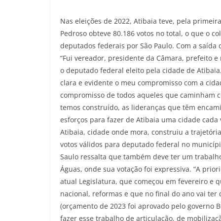
Nas eleições de 2022, Atibaia teve, pela primei
Pedroso obteve 80.186 votos no total, o que o c
deputados federais por São Paulo. Com a saída d
“Fui vereador, presidente da Câmara, prefeito e 
o deputado federal eleito pela cidade de Atibai
clara e evidente o meu compromisso com a cida
compromisso de todos aqueles que caminham com
temos construído, as lideranças que têm encam
esforços para fazer de Atibaia uma cidade cada
Atibaia, cidade onde mora, construiu a trajetóri
votos válidos para deputado federal no municípi
Saulo ressalta que também deve ter um trabalho 
Águas, onde sua votação foi expressiva. “A pri
atual Legislatura, que começou em fevereiro e
nacional, reformas e que no final do ano vai te
(orçamento de 2023 foi aprovado pelo governo B
fazer esse trabalho de articulação, de mobiliza