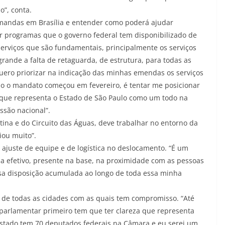
”, conta.
emandas em Brasília e entender como poderá ajudar
or programas que o governo federal tem disponibilizado de
serviços que são fundamentais, principalmente os serviços
ande a falta de retaguarda, de estrutura, para todas as
quero priorizar na indicação das minhas emendas os serviços
o o mandato começou em fevereiro, é tentar me posicionar
que representa o Estado de São Paulo como um todo na
ssão nacional”.
na e do Circuito das Águas, deve trabalhar no entorno da
ou muito”.
ajuste de equipe e de logística no deslocamento. “É um
a efetivo, presente na base, na proximidade com as pessoas
sa disposição acumulada ao longo de toda essa minha
s de todas as cidades com as quais tem compromisso. “Até
parlamentar primeiro tem que ter clareza que representa
Estado tem 70 deputados federais na Câmara e eu serei um