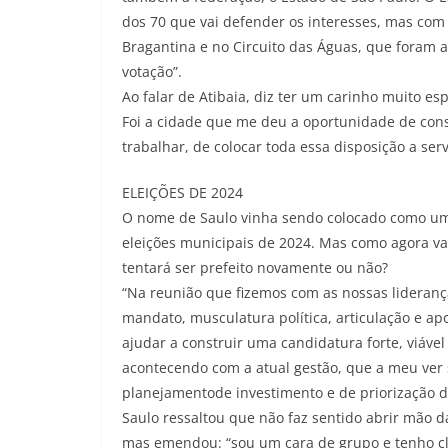
dos 70 que vai defender os interesses, mas com 
Bragantina e no Circuito das Águas, que foram a
votação”.
Ao falar de Atibaia, diz ter um carinho muito espe
Foi a cidade que me deu a oportunidade de cons
trabalhar, de colocar toda essa disposição a ser
ELEIÇÕES DE 2024
O nome de Saulo vinha sendo colocado como um d
eleições municipais de 2024. Mas como agora va
tentará ser prefeito novamente ou não?
“Na reunião que fizemos com as nossas lideranç
mandato, musculatura política, articulação e apo
ajudar a construir uma candidatura forte, viáve
acontecendo com a atual gestão, que a meu ver
planejamentode investimento e de priorização d
Saulo ressaltou que não faz sentido abrir mão d
mas emendou: “sou um cara de grupo e tenho cl