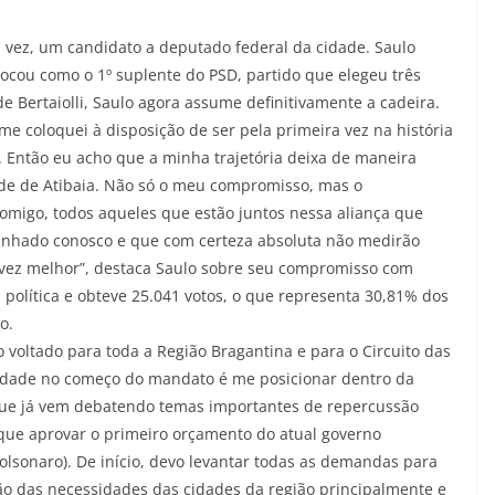
ra vez, um candidato a deputado federal da cidade. Saulo
olocou como o 1º suplente do PSD, partido que elegeu três
e Bertaiolli, Saulo agora assume definitivamente a cadeira.
me coloquei à disposição de ser pela primeira vez na história
a. Então eu acho que a minha trajetória deixa de maneira
de de Atibaia. Não só o meu compromisso, mas o
igo, todos aqueles que estão juntos nessa aliança que
inhado conosco e que com certeza absoluta não medirão
 vez melhor”, destaca Saulo sobre seu compromisso com
a política e obteve 25.041 votos, o que representa 30,81% dos
o.
voltado para toda a Região Bragantina e para o Circuito das
oridade no começo do mandato é me posicionar dentro da
 que já vem debatendo temas importantes de repercussão
r que aprovar o primeiro orçamento do atual governo
olsonaro). De início, devo levantar todas as demandas para
ção das necessidades das cidades da região principalmente e