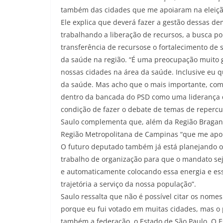
também das cidades que me apoiaram na eleição
Ele explica que deverá fazer a gestão dessas d
trabalhando a liberação de recursos, a busca p
transferência de recursose o fortalecimento de 
da saúde na região. “É uma preocupação muito gr
nossas cidades na área da saúde. Inclusive eu 
da saúde. Mas acho que o mais importante, com
dentro da bancada do PSD como uma liderança 
condição de fazer o debate de temas de repercu
Saulo complementa que, além da Região Braganti
Região Metropolitana de Campinas “que me apoi
O futuro deputado também já está planejando o 
trabalho de organização para que o mandato sej
e automaticamente colocando essa energia e es
trajetória a serviço da nossa população”.
Saulo ressalta que não é possível citar os nome
porque eu fui votado em muitas cidades, mas o 
também a federação, o Estado de São Paulo. O 