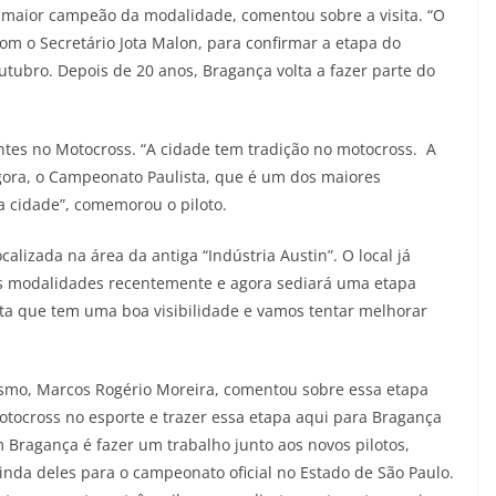
e maior campeão da modalidade, comentou sobre a visita. “O
com o Secretário Jota Malon, para confirmar a etapa do
ubro. Depois de 20 anos, Bragança volta a fazer parte do
tes no Motocross. “A cidade tem tradição no motocross. A
Agora, o Campeonato Paulista, que é um dos maiores
sa cidade”, comemorou o piloto.
alizada na área da antiga “Indústria Austin”. O local já
as modalidades recentemente e agora sediará uma etapa
sta que tem uma boa visibilidade e vamos tentar melhorar
ismo, Marcos Rogério Moreira, comentou sobre essa etapa
otocross no esporte e trazer essa etapa aqui para Bragança
m Bragança é fazer um trabalho junto aos novos pilotos,
vinda deles para o campeonato oficial no Estado de São Paulo.