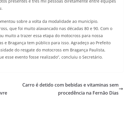
tos presentes e três mil pessoas diretamente entre equipes
u.
omentou sobre a volta da modalidade ao município.
oss, que foi muito alavancado nas décadas 80 e 90. Com o
ou muito a trazer essa etapa do motocross para nossa
s e Bragança tem público para isso. Agradeço ao Prefeito
ssidade do resgate do motocross em Bragança Paulista,
e esse evento fosse realizado”, concluiu o Secretário.
Carro é detido com bebidas e vitaminas sem
ivre
procedência na Fernão Dias