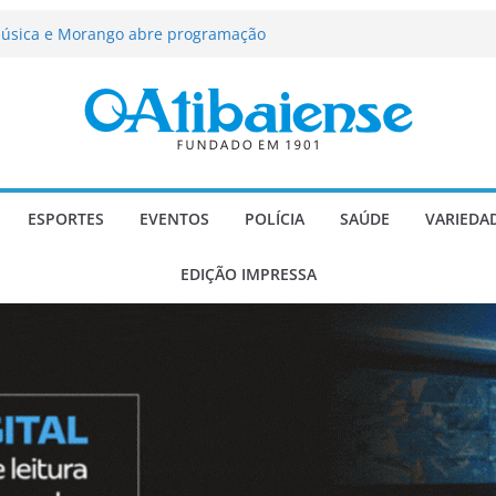
ção passa a contar com novo reforço
 Música e Morango abre programação
infantis e valorização dos produtores
força segurança, limpeza dos
oio social em Atibaia
scadaria de mosaico do Brasil
Atibaia com projeto socioesportivo
ESPORTES
EVENTOS
POLÍCIA
SAÚDE
VARIEDA
EDIÇÃO IMPRESSA