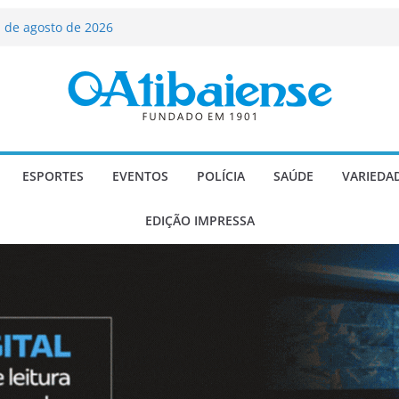
ializado candidato a deputado
licanos
 de agosto de 2026
Carlos Gomes se apresenta no Cine Itá
icente de Paulo
A – Festa de Bom Jesus dos Perdões
scadaria de mosaico do Brasil
ESPORTES
EVENTOS
POLÍCIA
SAÚDE
VARIEDA
EDIÇÃO IMPRESSA