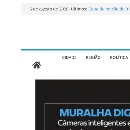
Lucas Cardoso é ofic
Pular
Últimos:
6 de agosto de 2026
estadual pelo Repub
para
Capa da edição de 01
Orquestra Sinfônica 
o
em prol ao Vila São V
conteúdo
HISTÓRIAS DE ATIBAI
Piracaia terá maior e
CIDADE
REGIÃO
POLÍTICA